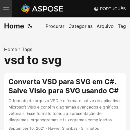
PORTUGUÊS
A
l
Home
t
Procurar
Categorias
Arquivo
Tag
e
r
Home
»
Tags
n
vsd to svg
a
r
n
Converta VSD para SVG em C#.
a
Salve Visio para SVG usando C#
v
e
O formato de arquivo VSD é o formato nativo do aplicativo
g
Microsoft Visio e contém diagramas avançados e gráficos
vetoriais. Esse formato tornou a apresentação de
a
diagramas, organogramas e fluxogramas complicados
ç
bastante fácil. No entanto, para visualizar esses arquivos, é
September 10, 2021
· Nayyer Shahbaz · 5 minutos