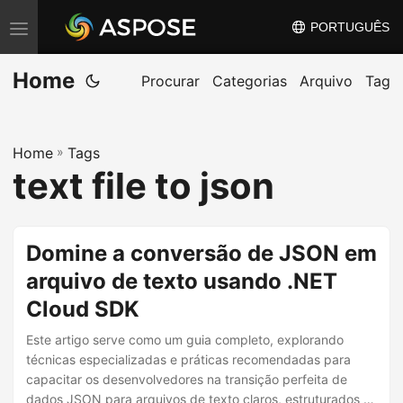
PORTUGUÊS
A
l
Home
t
Procurar
Categorias
Arquivo
Tag
e
r
Home
»
Tags
n
text file to json
a
r
n
Domine a conversão de JSON em
a
arquivo de texto usando .NET
v
Cloud SDK
e
g
Este artigo serve como um guia completo, explorando
a
técnicas especializadas e práticas recomendadas para
capacitar os desenvolvedores na transição perfeita de
ç
dados JSON para arquivos de texto claros, estruturados e