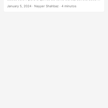
ã
legíveis usando a API REST do .NET.
January 5, 2024
· Nayyer Shahbaz · 4 minutos
o