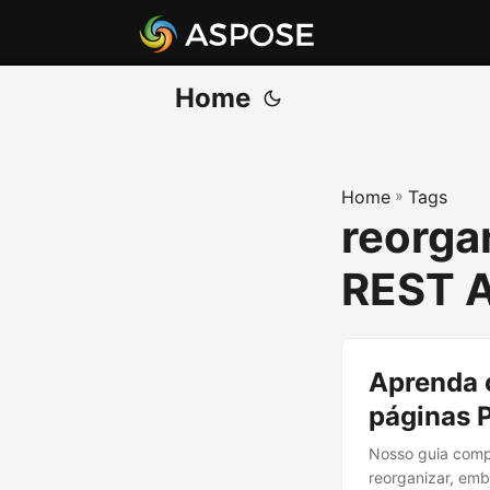
Home
Home
»
Tags
reorga
REST A
Aprenda 
páginas 
Nosso guia compl
reorganizar, em