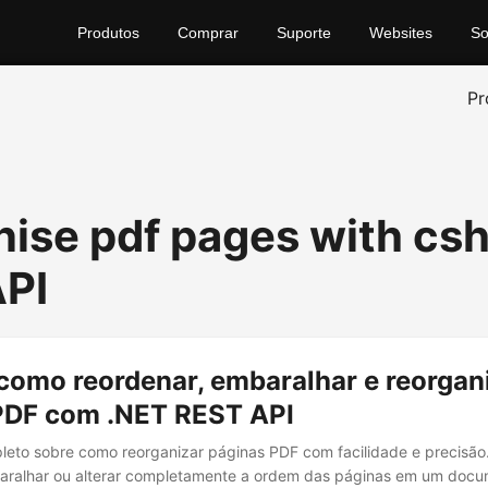
Produtos
Comprar
Suporte
Websites
So
Pr
nise pdf pages with cs
PI
como reordenar, embaralhar e reorgan
PDF com .NET REST API
eto sobre como reorganizar páginas PDF com facilidade e precisão
baralhar ou alterar completamente a ordem das páginas em um docu