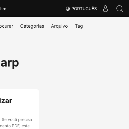
bre
PORTUGUÊS
ocurar
Categorias
Arquivo
Tag
harp
izar
. Se você precisa
mento PDF, este