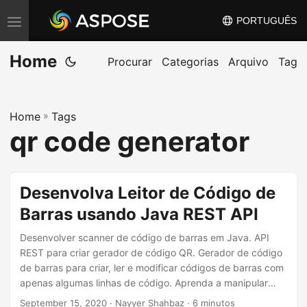
PORTUGUÊS
A
l
Home
t
Procurar
Categorias
Arquivo
Tag
e
r
Home
»
Tags
n
qr code generator
a
r
n
Desenvolva Leitor de Código de
a
Barras usando Java REST API
v
e
Desenvolver scanner de código de barras em Java. API
g
REST para criar gerador de código QR. Gerador de código
de barras para criar, ler e modificar códigos de barras com
a
apenas algumas linhas de código. Aprenda a manipular
ç
facilmente códigos de barras usando o Java Cloud SDK da
September 15, 2020
· Nayyer Shahbaz · 6 minutos