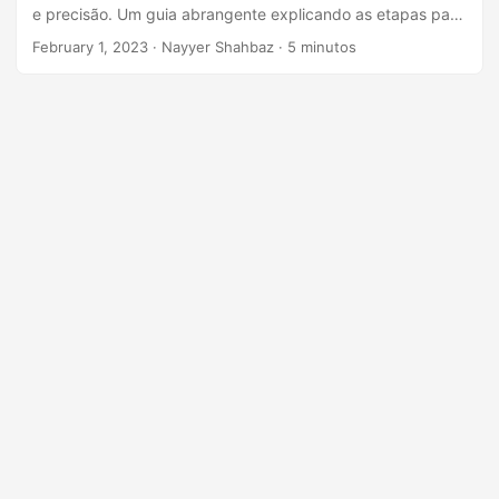
ã
e precisão. Um guia abrangente explicando as etapas para
o
extrair texto de PDF online usando Java REST API
February 1, 2023
· Nayyer Shahbaz · 5 minutos