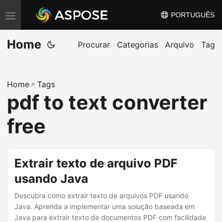
PORTUGUÊS
A
l
Home
t
Procurar
Categorias
Arquivo
Tag
e
r
Home
»
Tags
n
pdf to text converter
a
r
free
n
a
v
Extrair texto de arquivo PDF
e
usando Java
g
Descubra como extrair texto de arquivos PDF usando
a
Java. Aprenda a implementar uma solução baseada em
ç
Java para extrair texto de documentos PDF com facilidade