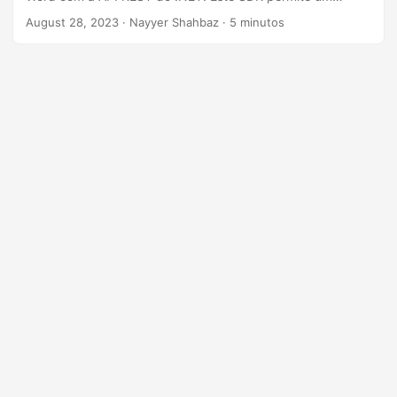
ã
processo de fusão contínuo que economiza tempo e
August 28, 2023
· Nayyer Shahbaz · 5 minutos
o
aumenta sua produtividade.