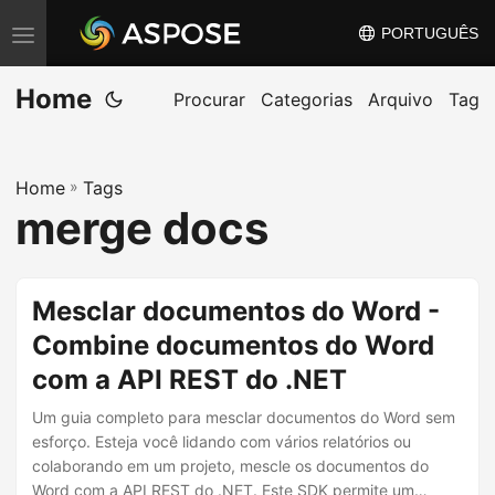
PORTUGUÊS
A
l
Home
t
Procurar
Categorias
Arquivo
Tag
e
r
Home
»
Tags
n
merge docs
a
r
n
Mesclar documentos do Word -
a
Combine documentos do Word
v
com a API REST do .NET
e
g
Um guia completo para mesclar documentos do Word sem
a
esforço. Esteja você lidando com vários relatórios ou
colaborando em um projeto, mescle os documentos do
ç
Word com a API REST do .NET. Este SDK permite um