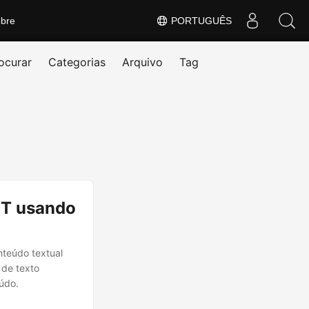
bre
PORTUGUÊS
ocurar
Categorias
Arquivo
Tag
ET usando
nteúdo textual
 de texto
údo.