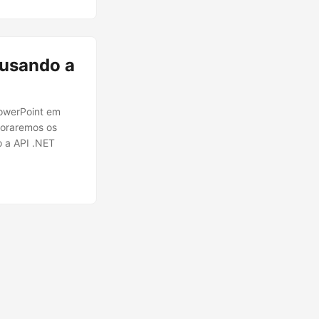
 usando a
PowerPoint em
ploraremos os
o a API .NET