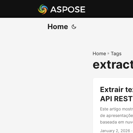
Home
Home
»
Tags
extract
Extrair 
API REST
Este artigo mos
de apresentaçõe
baseada em nuve
January 2, 2026
·