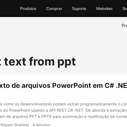
Produtos
Comprar
Suporte
Websites
So
Pr
 text from ppt
texto de arquivos PowerPoint em C# .N
tra como os desenvolvedores podem extrair programaticamente o co
s do PowerPoint usando a API REST C# .NET. Ele aborda a extração
m de arquivos PPT e PPTX para automação e reutilização de conte
 Nayyer Shahbaz · 4 minutos