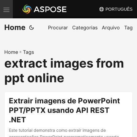
PORTUGUÊS
A
l
Home
t
Procurar
Categorias
Arquivo
Tag
e
r
Home
»
Tags
n
extract images from
a
r
ppt online
n
a
v
Extrair imagens de PowerPoint
e
PPT/PPTX usando API REST
g
.NET
a
ç
Este tutorial demonstra como extrair imagens de
apresentações PowerPoint programaticamente usando