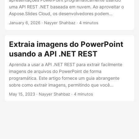
ã
uma API REST .NET baseada em nuvem. Ao aproveitar o
o
Aspose.Slides Cloud, os desenvolvedores podem
automatizar o processo de download de imagens de
January 6, 2026
· Nayyer Shahbaz · 4 minutos
arquivos PPT e PPTX sem depender do Microsoft
PowerPoint.
Extraia imagens do PowerPoint
usando a API .NET REST
Aprenda a usar a API .NET REST para extrair facilmente
imagens de arquivos do PowerPoint de forma
programática. Este artigo fornece um guia abrangente
sobre como extrair imagens, permitindo que você
aproveite o poder da automação e simplifique seu
May 15, 2023
· Nayyer Shahbaz · 4 minutos
processo de extração de imagens.