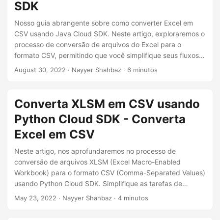
facilidade e compartilhá-los mais amplamente.
SDK
Nosso guia abrangente sobre como converter Excel em
CSV usando Java Cloud SDK. Neste artigo, exploraremos o
processo de conversão de arquivos do Excel para o
formato CSV, permitindo que você simplifique seus fluxos
de trabalho de processamento de dados e garanta a
August 30, 2022
· Nayyer Shahbaz · 6 minutos
compatibilidade entre diferentes aplicativos. Se você
precisa extrair dados, manipular planilhas ou migrar dados
para um sistema diferente, este guia fornecerá as etapas
Converta XLSM em CSV usando
necessárias para realizar a conversão de Excel para CSV.
Python Cloud SDK - Converta
Excel em CSV
Neste artigo, nos aprofundaremos no processo de
conversão de arquivos XLSM (Excel Macro-Enabled
Workbook) para o formato CSV (Comma-Separated Values)
usando Python Cloud SDK. Simplifique as tarefas de
processamento de dados convertendo Excel em CSV em
May 23, 2022
· Nayyer Shahbaz · 4 minutos
Python.