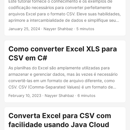
Este tutorial fornece o conhecimento e os exemplos de
codificação necessários para converter perfeitamente
arquivos Excel para o formato CSV. Eleve suas habilidades,
aprimore a intercambialidade de dados e simplifique seu
fluxo de trabalho de processamento de dados com o poder
January 25, 2024
· Nayyer Shahbaz · 5 minutos
da API REST do .NET.
Como converter Excel XLS para
CSV em C#
As planilhas do Excel são amplamente utilizadas para
armazenar e gerenciar dados, mas às vezes é necessário
convertê-las em um formato de arquivo diferente, como
CSV. CSV (Comma-Separated Values) é um formato de
arquivo popular compatível com uma ampla variedade de
February 10, 2023
· Nayyer Shahbaz · 6 minutos
aplicativos e plataformas, tornando-o uma escolha
conveniente para compartilhamento e transferência de
dados. Vamos mostrar a você os detalhes de como usar C#
Converta Excel para CSV com
para converter planilhas Excel XLS/XLSX em formato CSV,
facilidade usando Java Cloud
para que você possa acessar seus dados com mais