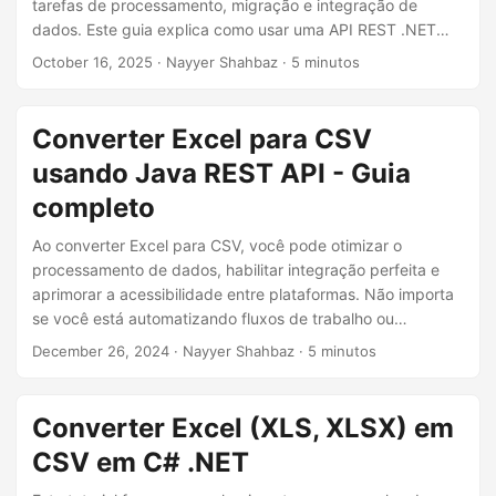
ã
tarefas de processamento, migração e integração de
dados. Este guia explica como usar uma API REST .NET
o
para converter rapidamente arquivos XLS, XLSX ou do
October 16, 2025
· Nayyer Shahbaz · 5 minutos
Excel em formato CSV sem perder a integridade dos
dados. Se você deseja mudar XLSX para CSV ou converter
o Excel para CSV programaticamente, este artigo fornece
Converter Excel para CSV
soluções práticas.
usando Java REST API - Guia
completo
Ao converter Excel para CSV, você pode otimizar o
processamento de dados, habilitar integração perfeita e
aprimorar a acessibilidade entre plataformas. Não importa
se você está automatizando fluxos de trabalho ou
exportando dados para análise, este guia ajudará você a
December 26, 2024
· Nayyer Shahbaz · 5 minutos
obter uma conversão eficiente e confiável de Excel para
CSV.
Converter Excel (XLS, XLSX) em
CSV em C# .NET