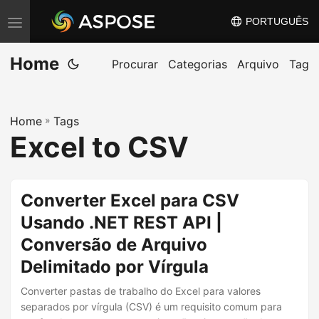
PORTUGUÊS
A
l
Home
t
Procurar
Categorias
Arquivo
Tag
e
r
Home
»
Tags
n
Excel to CSV
a
r
n
Converter Excel para CSV
a
Usando .NET REST API |
v
Conversão de Arquivo
e
g
Delimitado por Vírgula
a
Converter pastas de trabalho do Excel para valores
ç
separados por vírgula (CSV) é um requisito comum para