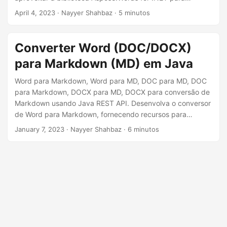
ã
converter facilmente documentos do Word em Markdown.
April 4, 2023
· Nayyer Shahbaz · 5 minutos
o
Esse processo de conversão permitirá que você economize
tempo e esforço, eliminando a necessidade de formatação
manual e cópia de conteúdo, além de permitir que você
Converter Word (DOC/DOCX)
publique com eficiência seus documentos do Word na Web
para Markdown (MD) em Java
em um formato limpo e profissional.
Word para Markdown, Word para MD, DOC para MD, DOC
para Markdown, DOCX para MD, DOCX para conversão de
Markdown usando Java REST API. Desenvolva o conversor
de Word para Markdown, fornecendo recursos para
converter DOCX para Markdown online
January 7, 2023
· Nayyer Shahbaz · 6 minutos