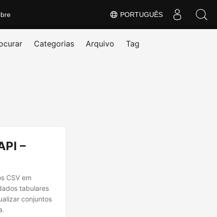
bre
PORTUGUÊS
ocurar
Categorias
Arquivo
Tag
API –
os CSV em
dados tabulares
ualizar conjuntos
a.