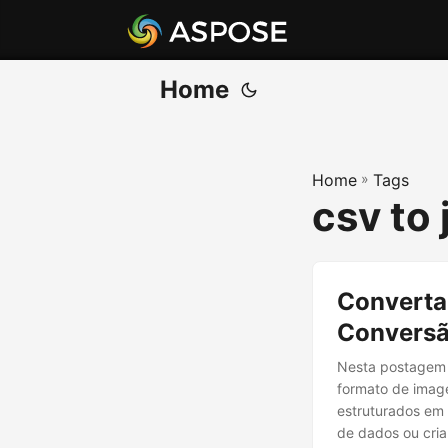
Home
Home
»
Tags
csv to
Converta
Conversão
Nesta postagem 
formato de imag
estruturados em 
de dados ou cria