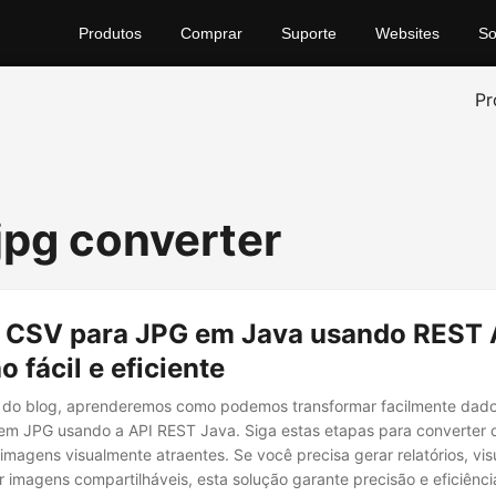
Produtos
Comprar
Suporte
Websites
So
Pr
 jpg converter
 CSV para JPG em Java usando REST 
 fácil e eficiente
do blog, aprenderemos como podemos transformar facilmente dad
em JPG usando a API REST Java. Siga estas etapas para converter 
imagens visualmente atraentes. Se você precisa gerar relatórios, vis
r imagens compartilháveis, esta solução garante precisão e eficiênci