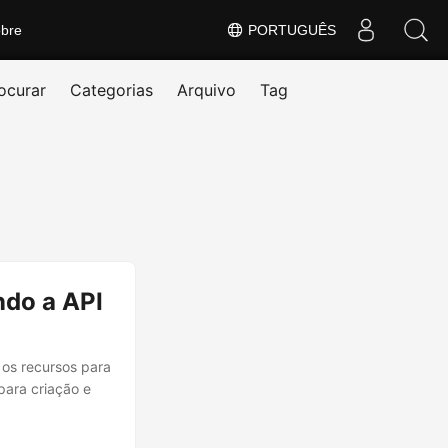
bre
PORTUGUÊS
ocurar
Categorias
Arquivo
Tag
ndo a API
 os recursos para
para criação e