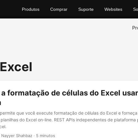
Produtos
Comprar
Suporte
Websites
So
Pr
 Excel
a formatação de células do Excel usa
m
ermite que você execute formatação de células do Excel e forneça
r planilhas do Excel on-line. REST APIs independentes de plataforma 
cel.
 Nayyer Shahbaz · 5 minutos