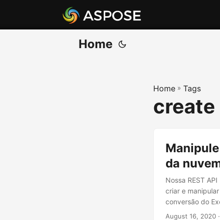
Home
Home
»
Tags
create
Manipule 
da nuve
Nossa REST API p
criar e manipula
conversão do Ex
August 16, 2020
·