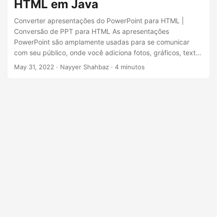
HTML em Java
ã
o
Converter apresentações do PowerPoint para HTML |
Conversão de PPT para HTML As apresentações
PowerPoint são amplamente usadas para se comunicar
com seu público, onde você adiciona fotos, gráficos, texto
e vídeos para sessões interativas. Eles são usados para fins
May 31, 2022
· Nayyer Shahbaz · 4 minutos
múltiplos, ou seja, negócios, educação, casa, etc. Além
disso, para visualizá-los, precisamos de um software
especializado. Portanto, uma solução viável é a conversão
de PowerPoint para HTML. Neste artigo, vamos discutir os
detalhes de como converter PowerPoint para HTML
usando Java SDK.