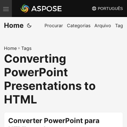
PORTUGUÊS
A
l
Home
t
Procurar
Categorias
Arquivo
Tag
e
r
Home
»
Tags
n
Converting
a
r
PowerPoint
n
a
Presentations to
v
HTML
e
g
a
Converter PowerPoint para
ç