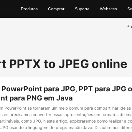
Produtos
Comprar
Suporte
Websites
So
Pr
t PPTX to JPEG online
 PowerPoint para JPG, PPT para JPG 
nt para PNG em Java
m PowerPoint se tornaram um meio comum para compartilhar ideias 
vezes precisamos converter essas apresentações em formatos de i
rtilháveis, como JPG. Neste artigo, exploraremos como realizar a c
 JPG usando a linguagem de programação Java. Discutiremos difer