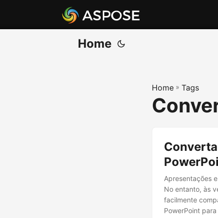
Home
Home
»
Tags
Conver
Converta
PowerPoi
Apresentações e
No entanto, às 
facilmente compa
PowerPoint para