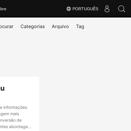
bre
PORTUGUÊS
ocurar
Categorias
Arquivo
Tag
ou
e informações.
magem mais
onversão de
entes abordagens