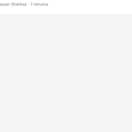
realizar essa tarefa de forma eficiente e eficaz, incluindo o Java Cl
ayyer Shahbaz · 7 minutos