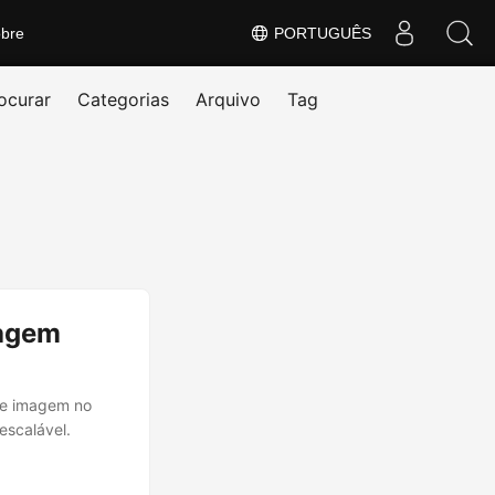
bre
PORTUGUÊS
ocurar
Categorias
Arquivo
Tag
magem
de imagem no
escalável.