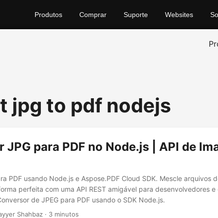
Produtos
Comprar
Suporte
Websites
So
Pr
t jpg to pdf nodejs
r JPG para PDF no Node.js | API de I
ra PDF usando Node.js e Aspose.PDF Cloud SDK. Mescle arquivos 
forma perfeita com uma API REST amigável para desenvolvedores e 
onversor de JPEG para PDF usando o SDK Node.js.
ayyer Shahbaz · 3 minutos