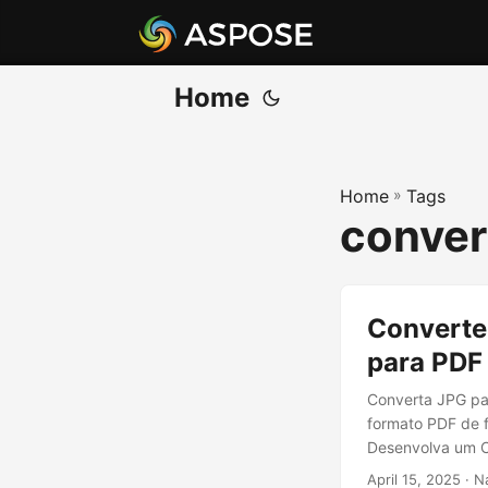
Home
Home
»
Tags
conver
Converte
para PDF
Converta JPG pa
formato PDF de 
Desenvolva um C
April 15, 2025
· N