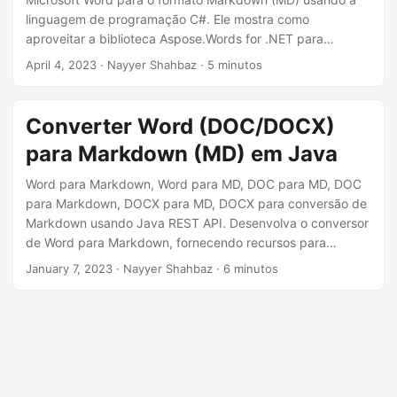
ã
linguagem de programação C#. Ele mostra como
o
aproveitar a biblioteca Aspose.Words for .NET para
converter facilmente documentos do Word em Markdown.
April 4, 2023
· Nayyer Shahbaz · 5 minutos
Esse processo de conversão permitirá que você economize
tempo e esforço, eliminando a necessidade de formatação
manual e cópia de conteúdo, além de permitir que você
Converter Word (DOC/DOCX)
publique com eficiência seus documentos do Word na Web
para Markdown (MD) em Java
em um formato limpo e profissional.
Word para Markdown, Word para MD, DOC para MD, DOC
para Markdown, DOCX para MD, DOCX para conversão de
Markdown usando Java REST API. Desenvolva o conversor
de Word para Markdown, fornecendo recursos para
converter DOCX para Markdown online
January 7, 2023
· Nayyer Shahbaz · 6 minutos