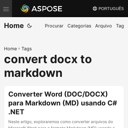
PORTUGUÊS
A
l
Home
t
Procurar
Categorias
Arquivo
Tag
e
r
Home
»
Tags
n
convert docx to
a
r
markdown
n
a
v
Converter Word (DOC/DOCX)
e
para Markdown (MD) usando C#
g
.NET
a
ç
Neste artigo, exploraremos como converter arquivos do
Microsoft Word para o formato Markdown (MD) usando a