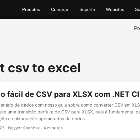
Produtos
Comprar
Suporte
Websites
So
Pr
t csv to excel
o fácil de CSV para XLSX com .NET C
cenário de dados com nosso guia sobre como converter CSV em XL
ute uma transição perfeita de CSV para XLSX, pois é fundamental p
zação e colaboração aprimoradas de dados.
23
· Nayyer Shahbaz · 4 minutos