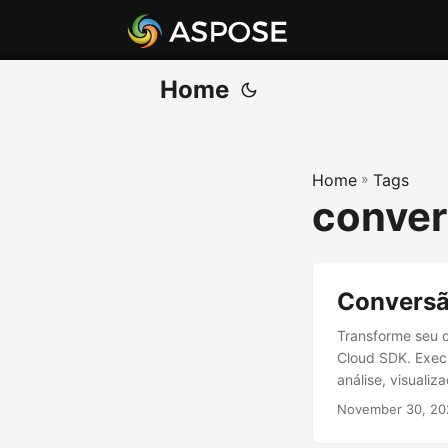
Home
Home
»
Tags
conver
Conversã
Transforme seu 
Cloud SDK. Exec
análise, visuali
November 30, 20