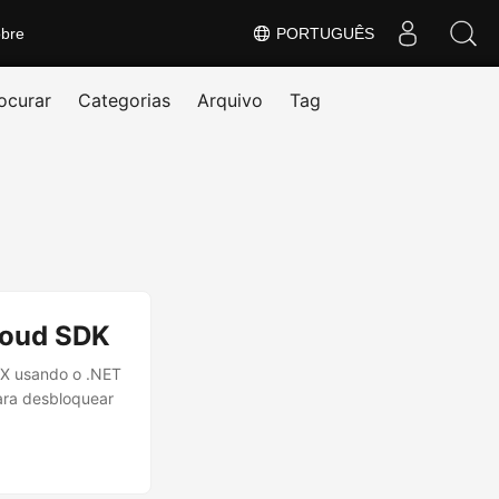
bre
PORTUGUÊS
ocurar
Categorias
Arquivo
Tag
loud SDK
SX usando o .NET
ara desbloquear