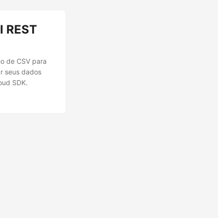
I REST
ho de CSV para
ar seus dados
oud SDK.