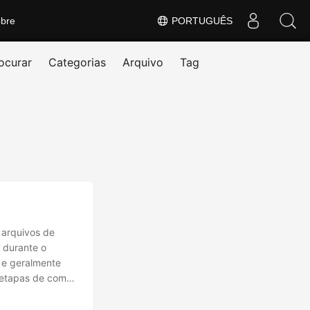
bre
PORTUGUÊS
ocurar
Categorias
Arquivo
Tag
 arquivos de
 durante o
 e geralmente
s etapas de como