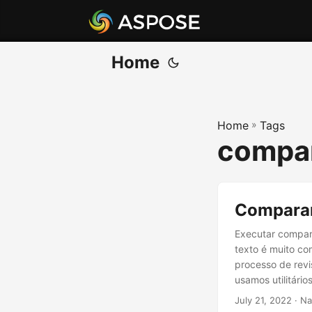
Home
Home
»
Tags
compar
Comparar
Executar compar
texto é muito co
processo de rev
usamos utilitári
comparar docume
July 21, 2022
· Na