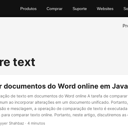
Produtos
Comprar
Suporte
Websites
So
Pr
e text
 documentos do Word online em Java
ação de texto em documentos do Word online A tarefa de comparar
mum ao incorporar alterações em um documento unificado. Portanto,
isão e mesclagem, a operação de comparação de texto é executada
os para comparar texto online. Portanto, neste artigo, discutiremos a
ntos do Word e comparar arquivos de texto usando o Java SDK.
yyer Shahbaz · 4 minutos