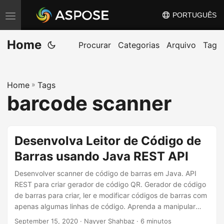
PORTUGUÊS
A
l
Home
t
Procurar
Categorias
Arquivo
Tag
e
r
Home
»
Tags
n
barcode scanner
a
r
n
Desenvolva Leitor de Código de
a
Barras usando Java REST API
v
e
Desenvolver scanner de código de barras em Java. API
g
REST para criar gerador de código QR. Gerador de código
de barras para criar, ler e modificar códigos de barras com
a
apenas algumas linhas de código. Aprenda a manipular
ç
facilmente códigos de barras usando o Java Cloud SDK da
September 15, 2020
· Nayyer Shahbaz · 6 minutos