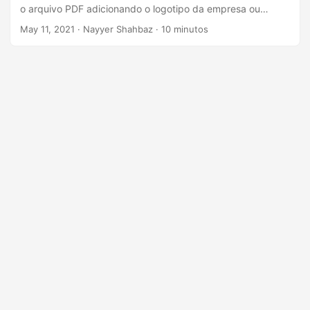
ã
o arquivo PDF adicionando o logotipo da empresa ou
o
informações de copyright usando o Java Cloud SDK.
May 11, 2021
· Nayyer Shahbaz · 10 minutos