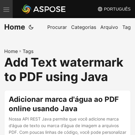
PORTUGUÊS
A
l
Home
t
Procurar
Categorias
Arquivo
Tag
e
r
Home
»
Tags
n
Add Text watermark
a
r
to PDF using Java
n
a
v
Adicionar marca d'água ao PDF
e
online usando Java
g
Nossa API REST Java permite que você adicione marca
a
d’água de texto ou marca d’água de imagem a arquivos
ç
PDF. Com poucas linhas de código, você pode personalizar