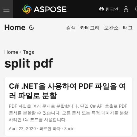
한국인
내
비
Home
게
검색
카테고리
보관소
태그
이
션
Home
»
Tags
전
split pdf
환
C# .NET을 사용하여 PDF 파일을 여
러 파일로 분할
PDF 파일을 여러 문서로 분할합니다. 단일 C# API 호출로 PDF
문서를 분할할 수 있습니다. 모든 문서 또는 특정 페이지를 분할
하려면 C# 코드를 사용합니다.
April 22, 2020
· 파르한 라자 · 3 min