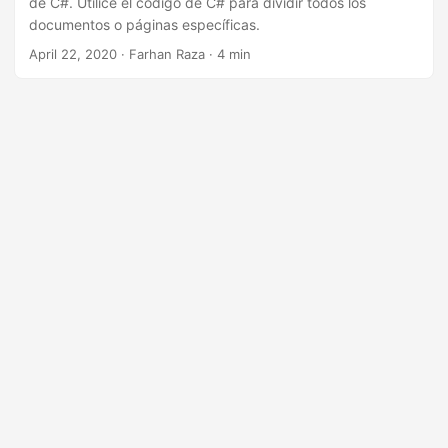
de C#. Utilice el código de C# para dividir todos los
i
documentos o páginas específicas.
ó
April 22, 2020
· Farhan Raza · 4 min
n