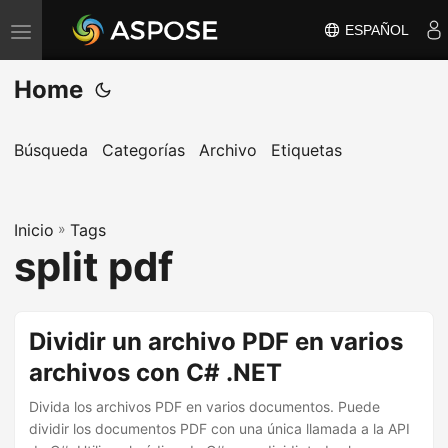
ESPAÑOL
A
l
Home
t
e
r
Búsqueda
Categorías
Archivo
Etiquetas
n
a
Inicio
r
»
Tags
split pdf
n
a
v
Dividir un archivo PDF en varios
e
archivos con C# .NET
g
a
Divida los archivos PDF en varios documentos. Puede
c
dividir los documentos PDF con una única llamada a la API