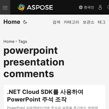
한국인
내
비
Home
게
검색
카테고리
보관소
태그
이
션
Home
»
Tags
전
powerpoint
환
presentation
comments
.NET Cloud SDK를 사용하여
PowerPoint 주석 조작
PowerPoint 프레젠테이션에 주석과 설명을 추가하는 방법에