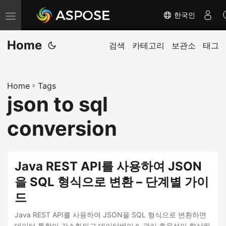
한국인
내
비
Home
게
검색
카테고리
보관소
태그
이
션
Home
»
Tags
전
json to sql
환
conversion
Java REST API를 사용하여 JSON
을 SQL 형식으로 변환 – 단계별 가이
드
Java REST API를 사용하여 JSON을 SQL 형식으로 변환하면
데이터 통합이 간소화되고 데이터베이스 관리 효율성이 향상됩