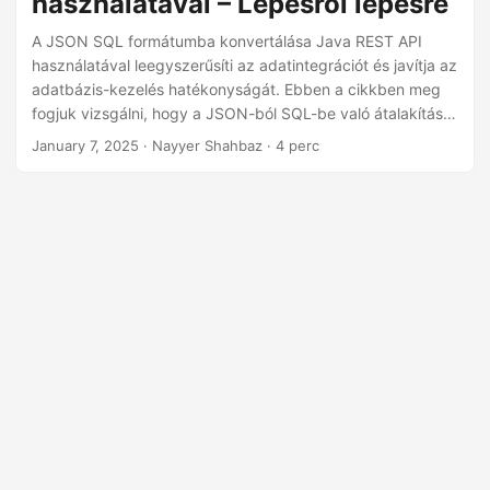
használatával – Lépésről lépésre
n
A JSON SQL formátumba konvertálása Java REST API
használatával leegyszerűsíti az adatintegrációt és javítja az
adatbázis-kezelés hatékonyságát. Ebben a cikkben meg
fogjuk vizsgálni, hogy a JSON-ból SQL-be való átalakítás
hogyan teszi lehetővé a strukturálatlan JSON-adatok
January 7, 2025
· Nayyer Shahbaz · 4 perc
zökkenőmentes átalakítását strukturált SQL-táblázatokká,
megkönnyítve ezzel a lekérdezést, elemzést és
karbantartást.