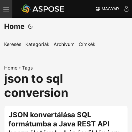
MAGYAR
T
o
Home
g
g
l
Keresés
Kategóriák
Archívum
Címkék
e
n
Home
a
»
Tags
json to sql
v
i
conversion
g
a
t
JSON konvertálása SQL
i
formátumba a Java REST API
o