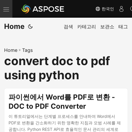
한국인
내
비
Home
게
검색
카테고리
보관소
태그
이
션
Home
»
Tags
전
convert doc to pdf
환
using python
파이썬에서 Word를 PDF로 변환 -
DOC to PDF Converter
이 튜토리얼에서는 단계별 프로세스를 안내하여 Word에서
PDF로 변환을 간소화하기 위한 명확한 지침과 모범 사례를 제
공합니다. Python REST API로 효율적인 문서 관리의 세계로