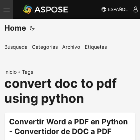
ESPAÑOL
A
l
Home
t
e
r
Búsqueda
Categorías
Archivo
Etiquetas
n
a
Inicio
r
»
Tags
convert doc to pdf
n
a
using python
v
e
g
Convertir Word a PDF en Python
a
- Convertidor de DOC a PDF
c