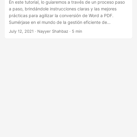
i
En este tutorial, lo guiaremos a través de un proceso paso
a paso, brindándole instrucciones claras y las mejores
ó
prácticas para agilizar la conversión de Word a PDF.
n
Sumérjase en el mundo de la gestión eficiente de
documentos con la API REST de Python.
July 12, 2021
· Nayyer Shahbaz · 5 min