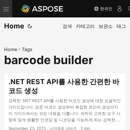
한국인
내
비
Home
게
검색
카테고리
보관소
태그
이
션
Home
»
Tags
전
barcode builder
환
.NET REST API를 사용한 간편한 바
코드 생성
강력한 .NET REST API를 사용한 바코드 생성에 대한 포괄적인
가이드입니다. 표준 바코드 생성부터 복잡한 코드바 생성까지
이 가이드에서는 모든 내용을 다룹니다. 귀하의 고유한 요구 사
항에 맞게 원활한 인코딩 및 디코딩을 가능하게 하는 강력한 무
료 바코드 생성기를 발견하고 구축하십시오.
September 23, 2023
· 나이에르 샤바즈 · 3 min