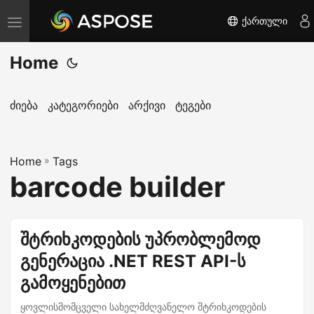
ქართული
T
o
Home
g
g
l
ძიება
კატეგორიები
არქივი
ტეგები
e
n
Home
a
»
Tags
barcode builder
v
i
g
შტრიხკოდების უპრობლემოდ
a
გენერაცია .NET REST API-ს
t
i
გამოყენებით
o
ყოვლისმომცველი სახელმძღვანელო შტრიხკოდების