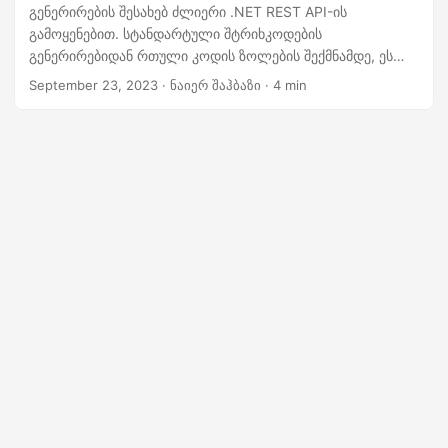
n
გენერირების შესახებ ძლიერი .NET REST API-ის
გამოყენებით. სტანდარტული შტრიხკოდების
გენერირებიდან რთული კოდის ზოლების შექმნამდე, ეს
სახელმძღვანელო მოიცავს ყველაფერს. აღმოაჩინეთ და
September 23, 2023
· ნაიერ შაჰბაზი · 4 min
შექმენით მძლავრი უფასო შტრიხკოდების გენერატორი,
რომელიც უზრუნველყოფს უწყვეტი კოდირებისა და
გაშიფვრის საშუალებას თქვენი უნიკალური
მოთხოვნებისთვის.