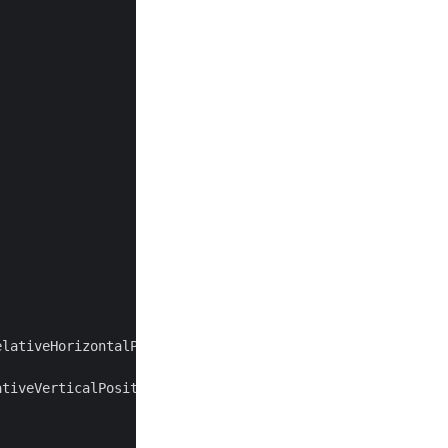
tiveVerticalPositionEnum.Margin;
