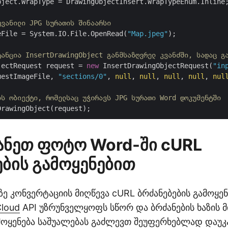
bject.WrapType = DrawingObjectInsert.WrapTypeEnum.Inline;
ყვანილი JPG სურათის შინაარსი
eFile = System.IO.File.OpenRead(
"Map.jpeg"
);

ტანცია InsertDrawingObject განმსაზღვრელ კვანძში, სადაც გ
jectRequest request = 
new
 InsertDrawingObjectRequest(
"in
uestImageFile, 
"sections/0"
, 
null
, 
null
, 
null
, 
null
, 
nul
ის ობიექტი, რომელსაც უჭირავს JPG სურათი Word დოკუმენტში
ანეთ ფოტო Word-ში cURL
ების გამოყენებით
ე კონვერტაციის მიღწევა cURL ბრძანებების გამოყე
Cloud
API უზრუნველყოფს სწორ და ბრძანების ხაზის 
ამოყენება საშუალებას გაძლევთ შეუფერხებლად დაუ