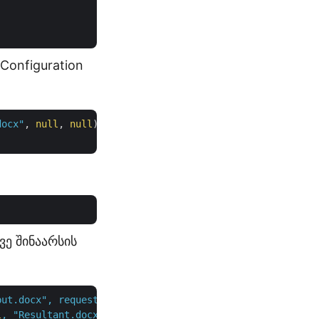
Configuration
docx"
, 
null
, 
null
);

ვე შინაარსის
put.docx",
requestDrawingObject,
l
,
"Resultant.docx"
,
null
,
null
);