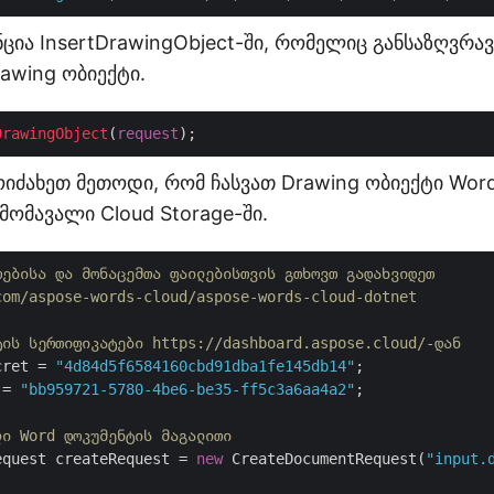
ნცია InsertDrawingObject-ში, რომელიც განსაზღვრავ
awing ობიექტი.
DrawingObject
(
request
იძახეთ მეთოდი, რომ ჩასვათ Drawing ობიექტი Wor
მომავალი Cloud Storage-ში.
თებისა და მონაცემთა ფაილებისთვის გთხოვთ გადახვიდეთ 
com/aspose-words-cloud/aspose-words-cloud-dotnet
ტის სერთიფიკატები https://dashboard.aspose.cloud/-დან
cret = 
"4d84d5f6584160cbd91dba1fe145db14"
 = 
"bb959721-5780-4be6-be35-ff5c3a6aa4a2"
;

ლი Word დოკუმენტის მაგალითი
equest createRequest = 
new
 CreateDocumentRequest(
"input.