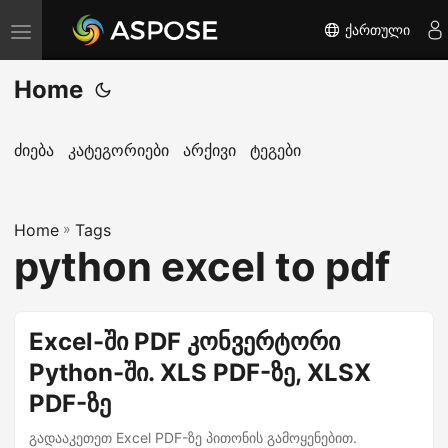
ქართული
T
o
Home
g
g
l
ძიება
კატეგორიები
არქივი
ტეგები
e
n
Home
a
»
Tags
python excel to pdf
v
i
g
Excel-ში PDF კონვერტორი
a
Python-ში. XLS PDF-ზე, XLSX
t
i
PDF-ზე
o
გადააკეთეთ Excel PDF-ზე პითონის გამოყენებით.