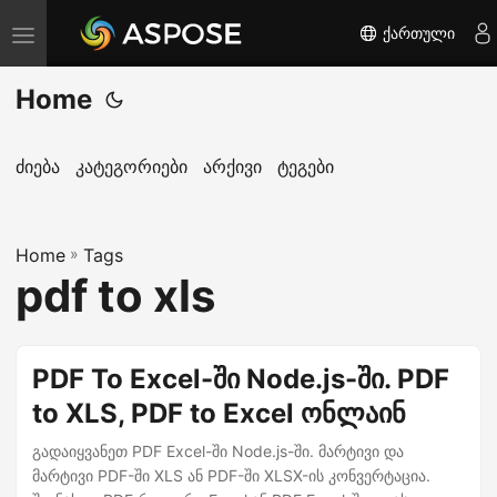
ქართული
T
o
Home
g
g
l
ძიება
კატეგორიები
არქივი
ტეგები
e
n
Home
a
»
Tags
pdf to xls
v
i
g
PDF To Excel-ში Node.js-ში. PDF
a
to XLS, PDF to Excel ონლაინ
t
i
გადაიყვანეთ PDF Excel-ში Node.js-ში. მარტივი და
o
მარტივი PDF-ში XLS ან PDF-ში XLSX-ის კონვერტაცია.