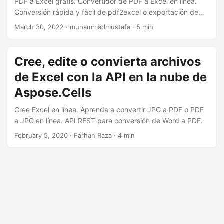
PDF a Excel gratis. Convertidor de PDF a Excel en línea.
i
Conversión rápida y fácil de pdf2excel o exportación de
ó
PDF a Excel
March 30, 2022
· muhammadmustafa · 5 min
n
Cree, edite o convierta archivos
de Excel con la API en la nube de
Aspose.Cells
Cree Excel en línea. Aprenda a convertir JPG a PDF o PDF
a JPG en línea. API REST para conversión de Word a PDF.
February 5, 2020
· Farhan Raza · 4 min