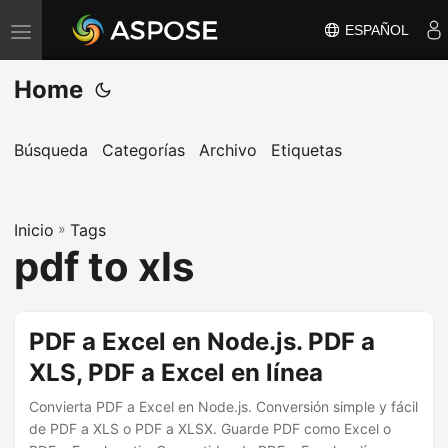
ESPAÑOL
A
l
Home
t
e
r
Búsqueda
Categorías
Archivo
Etiquetas
n
a
Inicio
r
»
Tags
pdf to xls
n
a
v
PDF a Excel en Node.js. PDF a
e
XLS, PDF a Excel en línea
g
a
Convierta PDF a Excel en Node.js. Conversión simple y fácil
c
de PDF a XLS o PDF a XLSX. Guarde PDF como Excel o