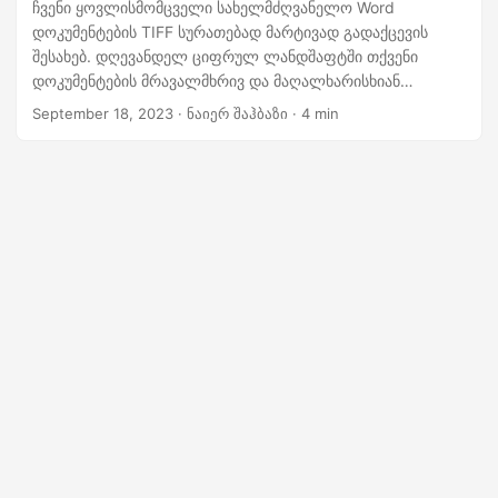
n
ჩვენი ყოვლისმომცველი სახელმძღვანელო Word
დოკუმენტების TIFF სურათებად მარტივად გადაქცევის
შესახებ. დღევანდელ ციფრულ ლანდშაფტში თქვენი
დოკუმენტების მრავალმხრივ და მაღალხარისხიან
გამოსახულების ფორმატებად გარდაქმნა აუცილებელია
September 18, 2023
· ნაიერ შაჰბაზი · 4 min
სხვადასხვა აპლიკაციებისთვის. ეს სახელმძღვანელო
გთავაზობთ ნაბიჯ-ნაბიჯ ინსტრუქციებს და კოდის ნიმუშებს
ეფექტური ‘Word to TIFF’ და ‘DOC to TIFF’
კონვერტაციისთვის.