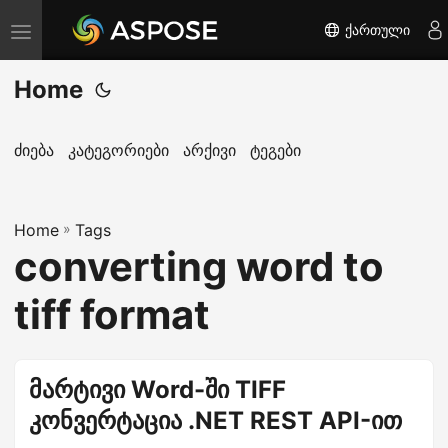
ქართული
T
o
Home
g
g
l
ძიება
კატეგორიები
არქივი
ტეგები
e
n
Home
a
»
Tags
converting word to
v
i
tiff format
g
a
t
მარტივი Word-ში TIFF
i
კონვერტაცია .NET REST API-ით
o