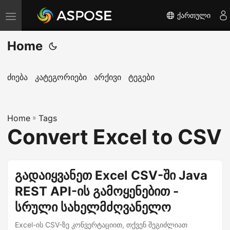
ქართული
T
o
Home
g
g
l
ძიება
კატეგორიები
არქივი
ტეგები
e
n
Home
a
»
Tags
Convert Excel to CSV
v
i
g
გადაიყვანეთ Excel CSV-ში Java
a
REST API-ის გამოყენებით -
t
i
სრული სახელმძღვანელო
o
Excel-ის CSV-ზე კონვერტაციით, თქვენ შეგიძლიათ