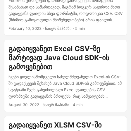
Excel-ის ცხრილები ფართოდ გამოიყენება მონაცემთა
შესანახად და სამართავად, მაგრამ ზოგჯერ საჭიროა მათი
გადაყვანა ფაილის სხვა ფორმატში, როგორიცაა CSV. CSV
(მძიმით გამოყოფილი მნიშვნელობები) არის ფაილის
პოპულარული ფორმატი, რომელსაც მხარს უჭერს
February 10, 2023
· ნაიერ შაჰბაზი · 5 min
აპლიკაციებისა და პლატფორმების ფართო სპექტრი, რაც
მას ხელსაყრელ არჩევანს ხდის მონაცემთა გაზიარებისა
და გადაცემისთვის. ჩვენ ვაპირებთ გაჩვენოთ დეტალები
გადაიყვანეთ Excel CSV-ზე
იმის შესახებ, თუ როგორ გამოიყენოთ C# Excel XLS/XLSX
მარტივად Java Cloud SDK-ის
ელცხრილების CSV ფორმატში გადასაყვანად, რათა
უფრო მარტივად შეძლოთ თქვენს მონაცემებზე წვდომა და
გამოყენებით
უფრო ფართოდ გაზიარება.
ჩვენი ყოვლისმომცველი სახელმძღვანელო Excel-ის CSV-
ში გადაქცევის შესახებ Java Cloud SDK-ის გამოყენებით. ამ
სტატიაში ჩვენ განვიხილავთ Excel ფაილების CSV
ფორმატში გადაყვანის პროცესს, რაც საშუალებას
მოგცემთ გაამარტივოთ თქვენი მონაცემთა დამუშავების
August 30, 2022
· ნაიერ შაჰბაზი · 4 min
სამუშაო ნაკადები და უზრუნველყოთ თავსებადობა
სხვადასხვა აპლიკაციებში. გჭირდებათ თუ არა
მონაცემების ამოღება, ელცხრილების მანიპულირება ან
გადაიყვანეთ XLSM CSV-ში
მონაცემების სხვა სისტემაში მიგრაცია, ეს