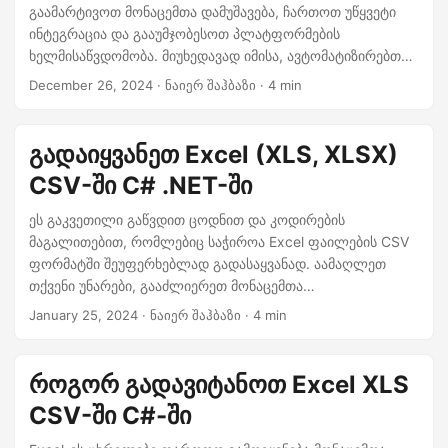
n
გაამარტივოთ მონაცემთა დამუშავება, ჩართოთ უწყვეტი
ინტეგრაცია და გააუმჯობესოთ პლატფორმების
ხელმისაწვდომობა. მიუხედავად იმისა, ავტომატიზირებთ
სამუშაო ნაკადებს თუ ახორციელებთ მონაცემთა ექსპორტს
December 26, 2024
· ნაიერ შაჰბაზი · 4 min
ანალიზისთვის, ეს სახელმძღვანელო დაგეხმარებათ
მიაღწიოთ ეფექტურ და საიმედო Excel-to-CSV
კონვერტაციას.
გადაიყვანეთ Excel (XLS, XLSX)
CSV-ში C# .NET-ში
ეს გაკვეთილი გაწვდით ცოდნით და კოდირების
მაგალითებით, რომლებიც საჭიროა Excel ფაილების CSV
ფორმატში შეუფერხებლად გადასაყვანად. აამაღლეთ
თქვენი უნარები, გააძლიერეთ მონაცემთა
ურთიერთშემცვლელობა და გაამარტივეთ თქვენი
January 25, 2024
· ნაიერ შაჰბაზი · 4 min
მონაცემთა დამუშავების სამუშაო პროცესი .NET REST API-
ის ძალით.
როგორ გადავიტანოთ Excel XLS
CSV-ში C#-ში