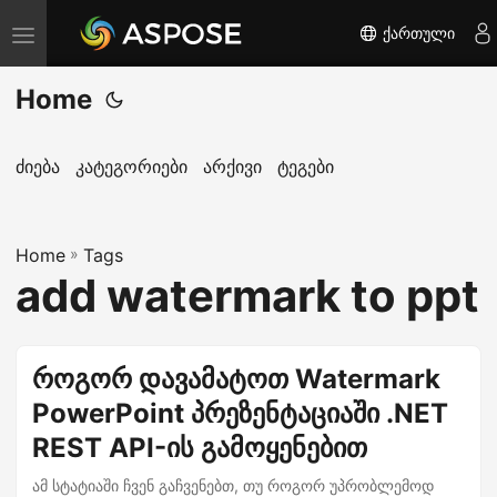
ქართული
T
o
Home
g
g
l
ძიება
კატეგორიები
არქივი
ტეგები
e
n
Home
a
»
Tags
add watermark to ppt
v
i
g
როგორ დავამატოთ Watermark
a
PowerPoint პრეზენტაციაში .NET
t
i
REST API-ის გამოყენებით
o
ამ სტატიაში ჩვენ გაჩვენებთ, თუ როგორ უპრობლემოდ