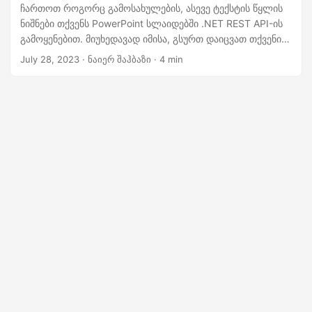
n
ჩართოთ როგორც გამოსახულების, ასევე ტექსტის წყლის
ნიშნები თქვენს PowerPoint სლაიდებში .NET REST API-ის
გამოყენებით. მიუხედავად იმისა, გსურთ დაიცვათ თქვენი
სლაიდები ბრენდინგით, საავტორო უფლებების შესახებ
July 28, 2023
· ნაიერ შაჰბაზი · 4 min
ინფორმაცია, ან უბრალოდ დაამატოთ
პროფესიონალიზმი, ჩვენი ნაბიჯ-ნაბიჯ ინსტრუქციები
დაგეხმარებათ ამ პროცესში, რაც გაადვილებს
ვიზუალურად მიმზიდველი და მორგებული პრეზენტაციების
შექმნას.