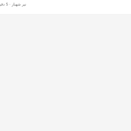
· نیر شهباز · 5 دقیقه