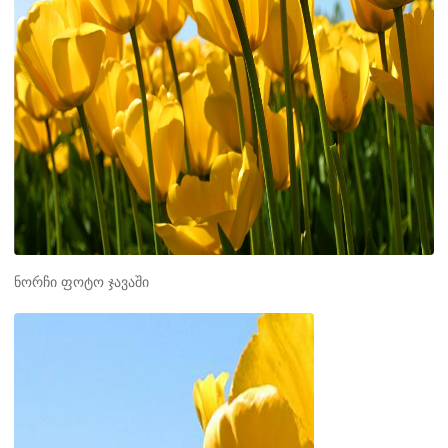
ნორჩი ფოტო ჯავაში