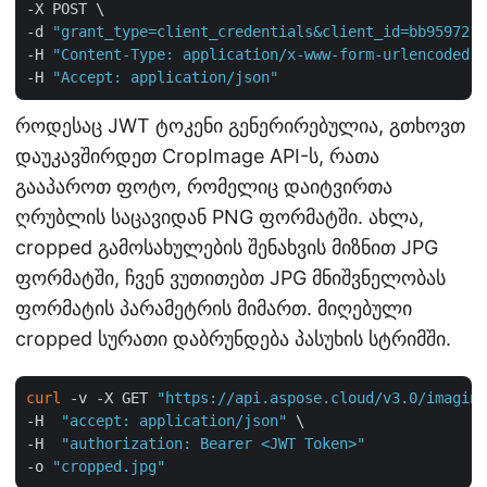
-X POST \

-d 
"grant_type=client_credentials&client_id=bb959721-
-H 
"Content-Type: application/x-www-form-urlencoded"
 
-H 
"Accept: application/json"
როდესაც JWT ტოკენი გენერირებულია, გთხოვთ
დაუკავშირდეთ CropImage API-ს, რათა
გააპაროთ ფოტო, რომელიც დაიტვირთა
ღრუბლის საცავიდან PNG ფორმატში. ახლა,
cropped გამოსახულების შენახვის მიზნით JPG
ფორმატში, ჩვენ ვუთითებთ JPG მნიშვნელობას
ფორმატის პარამეტრის მიმართ. მიღებული
cropped სურათი დაბრუნდება პასუხის სტრიმში.
curl
 -v -X GET 
"https://api.aspose.cloud/v3.0/imaging
-H  
"accept: application/json"
 \

-H  
"authorization: Bearer <JWT Token>"
-o 
"cropped.jpg"