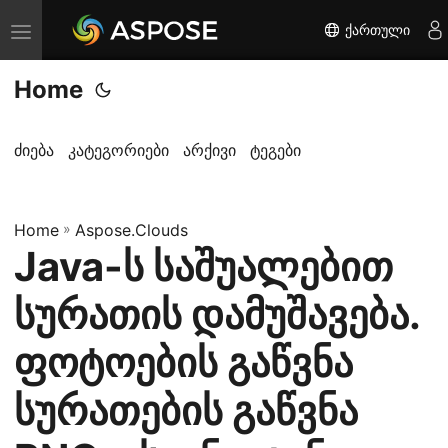
ქართული
T
o
Home
g
g
l
ძიება
კატეგორიები
არქივი
ტეგები
e
n
Home
a
»
Aspose.Clouds
Java-ს საშუალებით
v
i
სურათის დამუშავება.
g
a
ფოტოების გაწვნა
t
სურათების გაწვნა
i
o