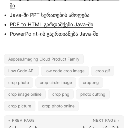
ში
Java-ში PPT სურათების ამოღება
PDF to HTML გარდამქენი Java-ში
PowerPoint-ის გაერთიანება Java-ში
Aspose.Imaging Cloud Product Family
Low Code API
low code crop image
crop gif
crop photo
crop circle image
croppng
crop image online
crop png
photo cutting
crop picture
crop photo online
« PREV PAGE
NEXT PAGE »