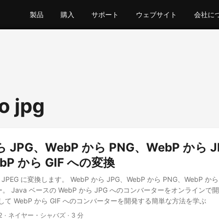
製品
購入
サポート
ウェブサイト
会社に
o jpg
ら JPG、WebP から PNG、WebP から J
P から GIF への変換
 を JPEG に変換します。 WebP から JPG、WebP から PNG、WebP か
。 Java ベースの WebP から JPG へのコンバーターをオンラインで開
を使用して WebP から GIF へのコンバーターを開発する簡単な方法を学ぶ
2
· ネイヤー・シャバズ · 3 分