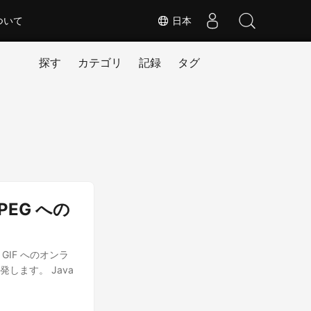
ついて
日本
探す
カテゴリ
記録
タグ
PEG への
ら GIF へのオンラ
発します。 Java