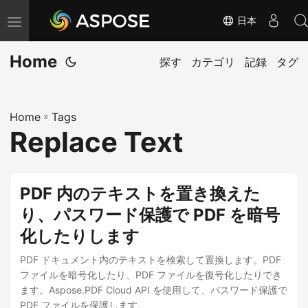
日本
ナ
ビ
Home
ゲ
探す
カテゴリ
記録
タグ
ー
シ
Home
»
Tags
ョ
Replace Text
ン
の
切
PDF 内のテキストを置き換えた
り
り、パスワード保護で PDF を暗号
替
化したりします
え
PDF ドキュメント内のテキストを検索して置換します。PDF
ファイルを暗号化したり、PDF ファイルを復号化したりでき
ます。Aspose.PDF Cloud API を使用して、パスワード保護で
PDF ファイルを保護します。