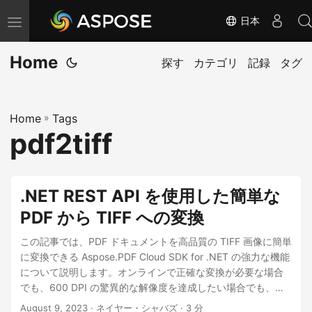
日本
ナ
ビ
Home
ゲ
探す
カテゴリ
記録
タグ
ー
シ
Home
»
Tags
ョ
pdf2tiff
ン
の
切
.NET REST API を使用した簡単な
り
PDF から TIFF への変換
替
え
この記事では、PDF ドキュメントを高品質の TIFF 画像に簡単
に変換できる Aspose.PDF Cloud SDK for .NET の強力な機能
について説明します。オンラインで正確な変換が必要な場合
でも、600 DPI の驚異的な解像度を達成したい場合でも、当
社のガイドでは、優れた結果を達成するプロセスを順を追っ
August 9, 2023
· ネイヤー・シャバズ · 3 分