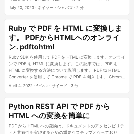
ーをオンラインで効率的に開発し、.NET REST API を使用し
July 20, 2023
· ネイヤー・シャバズ · 2 分
て PDF を HTML に埋め込む方法を検討します。 PDF を
HTML で表示し、Web サイトのコンテンツを最適化して最大
限の効果を得る方法について必要な詳細をすべて学びます。
Ruby で PDF を HTML に変換しま
PDF コンテンツをよりダイナミックで視聴者にとって魅力的
す。 PDFからHTMLへのオンライ
なものにしてみましょう。
ン. pdftohtml
Ruby SDK を使用して PDF を HTML に変換します。オンライ
ンで PDF を HTML に変換します。この記事では、PDF を
HTML に変換する方法について説明します。 PDF to HTML
Converter を使用して Chrome で PDF を開きます。 Chrome
で PDF を開くための簡単なチュートリアル
April 4, 2022
· ヤシル・サイード · 3 分
Python REST API で PDF から
HTML への変換を簡単に
PDF から HTML への変換は、ドキュメントのアクセシビリテ
ィと共有性を実現するための重要なステップとなっており、