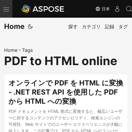
日本
ナ
ビ
Home
ゲ
探す
カテゴリ
記録
タグ
ー
シ
Home
»
Tags
ョ
PDF to HTML online
ン
の
切
オンラインで PDF を HTML に変換
り
- .NET REST API を使用した PDF
替
から HTML への変換
え
PDF ドキュメントを HTML 形式に変換すると、幅広いユーザ
ーに対するコンテンツのアクセシビリティ、検索エンジンの
可視性、Web サイトでのユーザー エクスペリエンスが大幅に
向上します。この記事では、PDF から HTML へのコンバータ