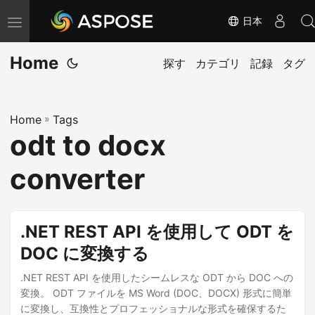
日本
ナ
ビ
Home
ゲ
探す
カテゴリ
記録
タグ
ー
シ
Home
»
Tags
ョ
odt to docx
ン
の
converter
切
り
替
.NET REST API を使用して ODT を
え
DOC に変換する
.NET REST API を使用したシームレスな ODT から DOC への
変換。 ODT ファイルを MS Word (DOC、DOCX) 形式に簡単
に変換し、互換性とプロフェッショナルな形式を確保するた