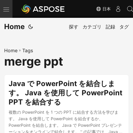
日本
ナ
ビ
Home
ゲ
探す
カテゴリ
記録
タグ
ー
シ
Home
»
Tags
ョ
merge ppt
ン
の
切
Java で PowerPoint を結合しま
り
す。 Java を使用して PowerPoint
替
PPT を結合する
え
複数の PowerPoint を 1 つの PPT に結合する方法を学びま
す。 Java を使用して PowerPoint を結合するか、
PowerPoint を結合します。 Java で PowerPoint プレゼンテ
ーションをオンラインで結合します。この記事では、Java で