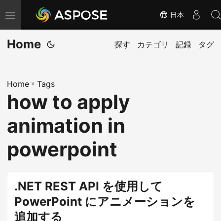
日本
ナ
ビ
Home
ゲ
探す
カテゴリ
記録
タグ
ー
シ
Home
»
Tags
ョ
how to apply
ン
の
animation in
切
り
powerpoint
替
え
.NET REST API を使用して
PowerPoint にアニメーションを
追加する