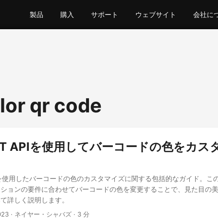
製品
購入
サポート
ウェブサイト
会社に
lor qr code
REST APIを使用してバーコードの色をカ
 API を使用したバーコードの色のカスタマイズに関する包括的なガイド。
ーションの要件に合わせてバーコードの色を変更することで、見た目の
いて詳しく説明します。
023
· ネイヤー・シャバズ · 3 分