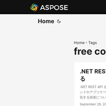
Home
Home
»
Tags
free co
.NET 
る
.NET REST
ンドやアプリケ
化する技術につ
September 28, 2