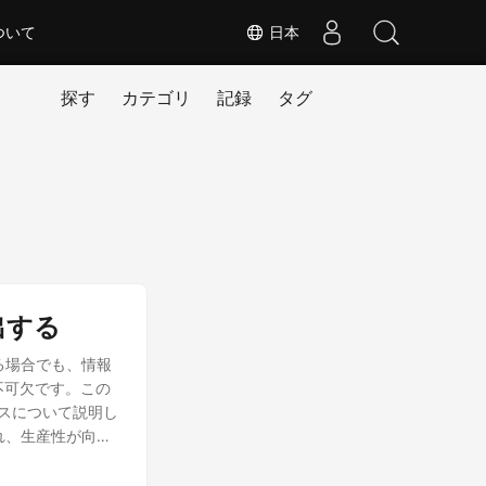
ついて
日本
探す
カテゴリ
記録
タグ
出する
る場合でも、情報
不可欠です。この
ロセスについて説明し
れ、生産性が向上