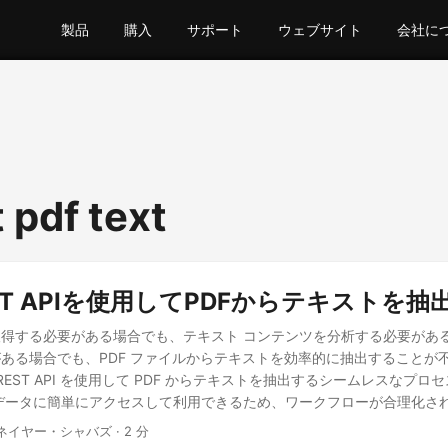
製品
購入
サポート
ウェブサイト
会社に
 pdf text
REST APIを使用してPDFからテキストを抽
得する必要がある場合でも、テキスト コンテンツを分析する必要があ
ある場合でも、PDF ファイルからテキストを効率的に抽出することが
 REST API を使用して PDF からテキストを抽出するシームレスなプ
データに簡単にアクセスして利用できるため、ワークフローが合理化さ
 ネイヤー・シャバズ · 2 分