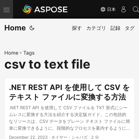
日本
ナ
ビ
Home
ゲ
探す
カテゴリ
記録
タグ
ー
シ
Home
»
Tags
ョ
csv to text file
ン
の
切
.NET REST API を使用して CSV を
り
テキスト ファイルに変換する方法
替
え
.NET REST API を使用して CSV ファイルを TXT 形式にシー
ムレスに変換する方法を紹介する決定版ガイド。この包括的
なリソースは、CSV データをプレーン テキスト ファイルに簡
単に変換できるように、段階的なプロセスを案内するように
設計されています。
December 22, 2023
· ネイヤー・シャバズ · 2 分