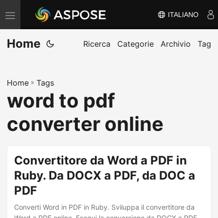
ITALIANO
V
ä
Home
x
Ricerca
Categorie
Archivio
Tag
l
a
Home
»
Tags
n
word to pdf
a
v
converter online
i
g
e
Convertitore da Word a PDF in
r
Ruby. Da DOCX a PDF, da DOC a
i
PDF
n
g
Converti Word in PDF in Ruby. Sviluppa il convertitore da
Word a PDF online. Esegui la conversione da DOCX a PDF,