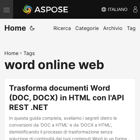
ITALIANO
V
ä
Home
x
Ricerca
Categorie
Archivio
Tag
l
a
Home
»
Tags
n
word online web
a
v
i
Trasforma documenti Word
g
(DOC, DOCX) in HTML con l'API
e
REST .NET
r
i
In questa guida completa, sveliamo i segreti dietro le
n
conversioni da ‘DOC a HTML’ e da ‘DOCX a HTML’,
demistificando il processo di trasformazione senza
g
soluzione di continuità dei tuoi contenuti Word in un formato