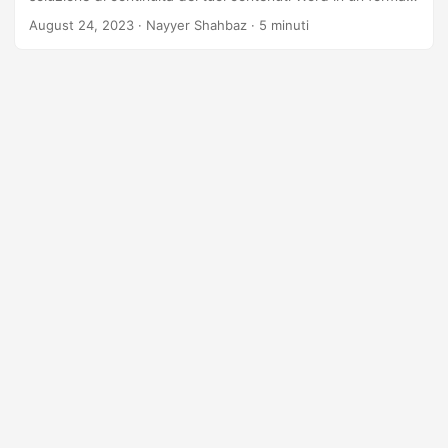
HTML compatibile con il Web. Che tu sia un professionista
August 24, 2023
· Nayyer Shahbaz · 5 minuti
esperto o un principiante, il nostro approccio passo passo ti
guiderà attraverso le complessità della ‘conversione di
Word in HTML online’.